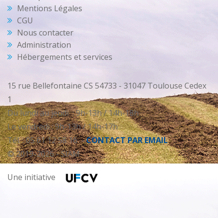
Mentions Légales
CGU
Nous contacter
Administration
Hébergements et services
15 rue Bellefontaine CS 54733 - 31047 Toulouse Cedex
1
Du lundi au jeudi : 9h-13h / 14h-18h
Le vendredi : 9h-13h / 14h-17h
Tél. : 05 61 12 58 16 -
CONTACT PAR EMAIL
© 2019-2026 - SIAM
Une initiative