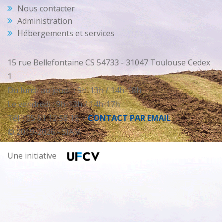
Nous contacter
Administration
Hébergements et services
15 rue Bellefontaine CS 54733 - 31047 Toulouse Cedex
1
Du lundi au jeudi : 9h-13h / 14h-18h
Le vendredi : 9h-13h / 14h-17h
Tél. : 05 61 12 58 16 -
CONTACT PAR EMAIL
© 2019-2026 - SIAM
Une initiative